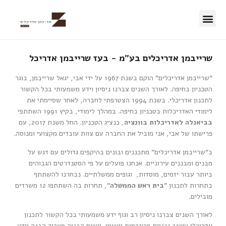
50 השנים הראשונות
שרייבמן אדריכלים בע"מ - בעז שרייבמן אדריכל
"שרייבמן אדריכלים" הוקם בשנת 1967 על ידי אבי, יגאל שרייבמן, בוגר
הטכניון בחיפה. לאורך השנים צברנו ניסיון וידע משמעותי בכל הקשור
לתכנון אדריכלי. בשנת 1994 הצטרפתי לחברה, לאחר שסיימתי את
לימודי האדריכלות בטכניון בחיפה. במהלך לימודי, בקיץ 1991 השתתפי
בביאנלה לאדריכלות בוונציה
, כנציג הטכניון. החל משנת 2017, עם
פרישתו של אבי, אני מוביל את החברה עם צוות עובדים מקצועי ומנוסה.
ב"שרייבמן אדריכלים" מתכננים ובונים בהיקפים גדולים עם דגש על
מבנים ומבננים עירוניים. אנחנו פועלים על פי הסטנדרטים הגבוהים
ביותר עבור יזמים, מוסדות, וגופים ממשלתיים. נבחרנו להשתתף
בתחרות לתכנון "
בית ראש הממשלה
", תחרות בה השתתפו 12 משרדים
מובילים.
לאורך השנים צברנו ניסיון רב וגוף ידע משמעותי בכל הקשור לתכנון
אדריכלי עיצוב ובניית פרוגרמות וישומן. יישום הבניה מצריך הבנה וידע