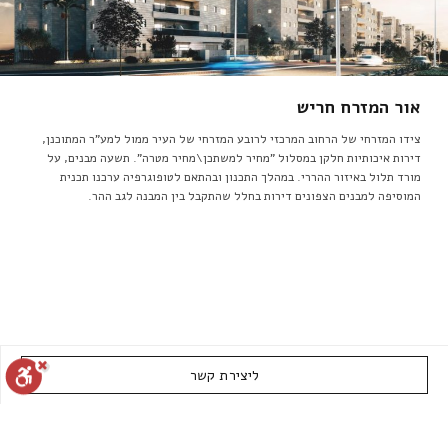
אור המזרח חריש
צידו המזרחי של הרחוב המרכזי לרובע המזרחי של העיר ממול למע"ר המתוכנן,
דירות איכותיות חלקן במסלול "מחיר למשתכן\מחיר מטרה". תשעה מבנים, על
מורד תלול באיזור ההררי. במהלך התכנון ובהתאם לטופוגרפיה ערכנו תכנית
המוסיפה למבנים הצפונים דירות בחלל שהתקבל בין המבנה לגב ההר.
ליצירת קשר