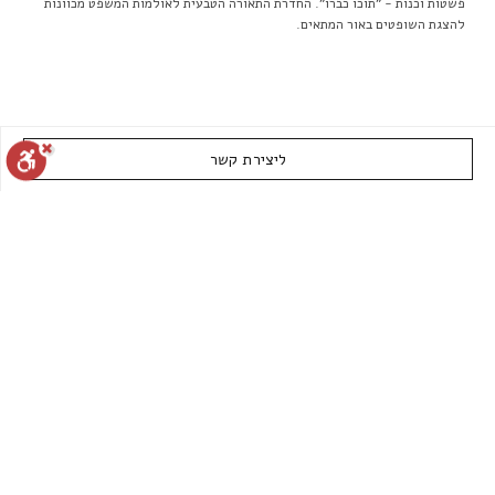
פשטות וכנות - "תוכו כברו". החדרת התאורה הטבעית לאולמות המשפט מכוונות
להצגת השופטים באור המתאים.
ליצירת קשר
איפוס הגדרות
הצהרת נגישות
דיווח הפרה
מופעל על ידי