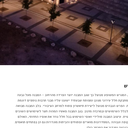
ש
 המגרש המשופע מנוצל כך שגב המבנה יוצר הפרדה מהרחוב - המבנה מעל גבעה
חבקת חלל עירוני מגונן ומפותח שבעתיד ישענו עליו מבני תרבות נוספים דוגמת
ת. הפרש הגבהים מנוצל ליצירת תיאטרון פתוח למרחב הציבורי. בלב המבנה מבואה
כלל השימושים ובמרכזה מזנון. בגב המבנה פאטיו המהוה חצר לשימושים השונים
ת. עיצוב המבנה סולידי ואופי השימוש בכל חלל גוזר את אופיו החזותי, האולם
פה וגבוהה ,המסדרונות מוארים ופתוחים והכיתות מוגדרות גם הן בפתחים תואמים.
בגבעה ומגדיר את המרחב כולו.