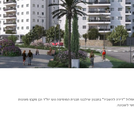
מתחם מגורים בו 262 יח"ד במסלול "דירה להשכיר" בתכנון שילבנו תכנית המוסיפה 120 יח"ד וכן מקבץ מעונות
מטי לשכונה.