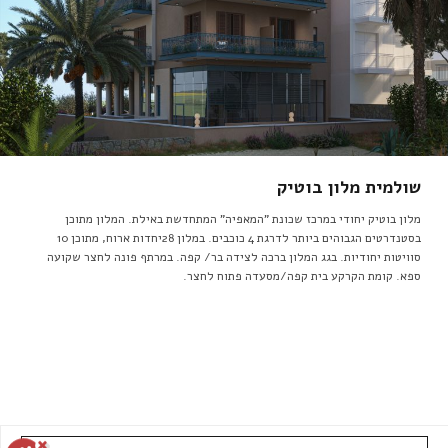
שולמית מלון בוטיק
מלון בוטיק יחודי במרכז שכונת "המאפיה" המתחדשת באילת. המלון מתוכן
בסטנדרטים הגבוהים ביותר לדרגת 4 כוכבים. במלון 28יחדות ארוח, מתוכן 10
סוויטות יחודיות. בגג המלון ברכה לצידה בר/ קפה. במרתף פונה לחצר שקועה
ספא. קומת הקרקע בית קפה/מסעדה פתוח לחצר.